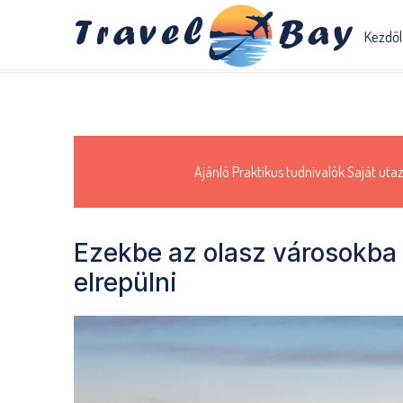
Kezdő
Ajánló
Praktikus tudnivalók
Saját utaz
Ezekbe az olasz városokb
elrepülni