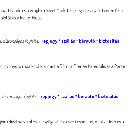
Canal Grande és a világhírű Szent Márk-tér jellegzetességek. Fedezd fel a
otát és a Rialto-hidat.
, biztonságos foglalás;
repjegy
*
szállás
*
bérautó
*
biztosítás
ol gyönyörű műalkotások, mint a Dóm, a Firenzei Katedrális és a Ponte
, biztonságos foglalás;
repjegy
*
szállás
*
bérautó
*
biztosítás
ághírű divatházairól és a lenyűgöző építészeti csodáiról, mint a Dóm és a