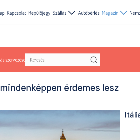
lap
Kapcsolat
Repülőjegy
Szállás
Autóbérlés
Magazin
Nemz
ás szervezése
a mindenképpen érdemes lesz
Itáli