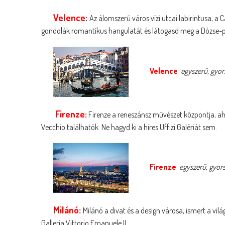
Velence:
Az álomszerű város vízi utcai labirintusa, a 
gondolák romantikus hangulatát és látogasd meg a Dózse-pal
Velence
egyszerű, gyors
Firenze:
Firenze a reneszánsz művészet központja, ah
Vecchio találhatók. Ne hagyd ki a híres Uffizi Galériát sem.
Firenze
egyszerű, gyors
Milánó:
Milánó a divat és a design városa, ismert a vil
Galleria Vittorio Emanuele II.