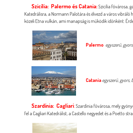
Szicília: Palermo és Catania:
Szicília fővárosa, g
Katedrálisra, a Normann Palotára és élvezd a város vibráló 
közeli Etna vulkán, ami manapság is működik időnként. Érdeme
Palermo
egyszerű, gyors,
Catania
egyszerű, gyors, b
Szardínia: Cagliari
:
Szardínia fővárosa, mely gyönyö
fel a Cagliari Katedrálist, a Castello negyedet és a Poetto str