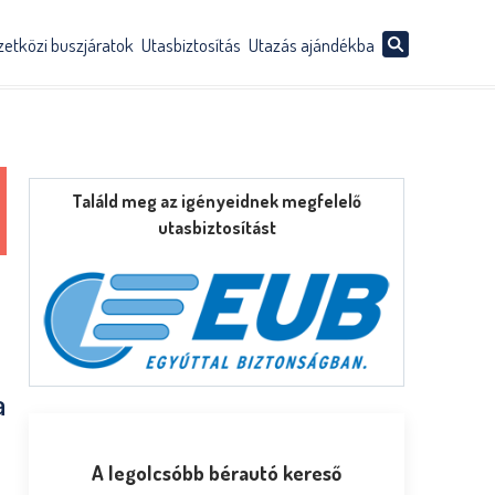
etközi buszjáratok
Utasbiztosítás
Utazás ajándékba
Találd meg az igényeidnek megfelelő
utasbiztosítást
a
A legolcsóbb bérautó kereső