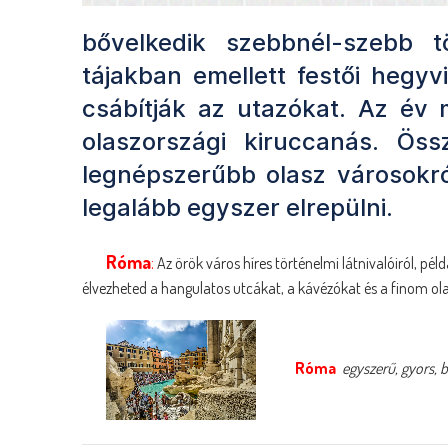
bővelkedik szebbnél-szebb t
tájakban emellett festői hegy
csábítják az utazókat. Az év
olaszországi kiruccanás. Öss
legnépszerűbb olasz városokr
legalább egyszer elrepülni.
Róma
:
Az örök város híres történelmi látnivalóiról, p
élvezheted a hangulatos utcákat, a kávézókat és a finom ol
Róma
egyszerű, gyors, b