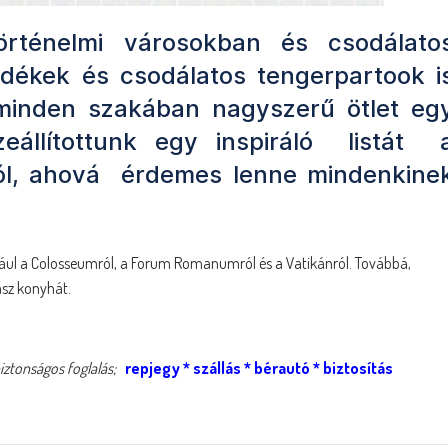
örténelmi városokban és csodálato
vidékek és csodálatos tengerpartook i
 minden szakában nagyszerű ötlet eg
zeállítottunk egy inspiráló listát 
ól, ahová érdemes lenne mindenkine
éldául a Colosseumról, a Forum Romanumról és a Vatikánról. Továbbá,
asz konyhát.
iztonságos foglalás;
repjegy
*
szállás
*
bérautó
*
biztosítás