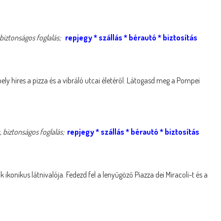
biztonságos foglalás;
repjegy
*
szállás
*
bérautó
* biztosítás
ly híres a pizza és a vibráló utcai életéről. Látogasd meg a Pompei
 biztonságos foglalás;
repjegy
*
szállás
*
bérautó
*
biztosítás
k ikonikus látnivalója. Fedezd fel a lenyűgöző Piazza dei Miracoli-t és a