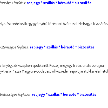
tonságos foglalás;
repjeg
y *
szállás
*
bérautó
*
biztosítás
elye, és rendelkezik egy gyönyörű középkori óvárossal. Ne hagyd ki az Arén
iztonságos foglalás;
repjegy
*
szállás
*
bérautó
* biztosítás
 lenyűgöző középkori épületeiről. Kóstolj meg egy tradicionális bolognai
rony-t és a Piazza Maggiore-Budapestről közvetlen repülőjáratokkal elérhető
biztonságos foglalás;
repjegy
*
szállás
*
bérautó
* biztosítás