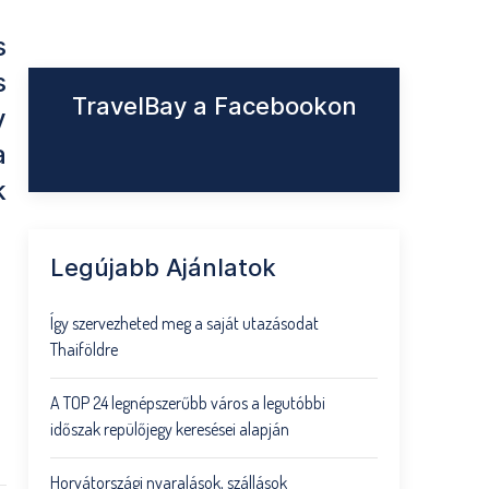
s
s
TravelBay a Facebookon
y
a
k
Legújabb Ajánlatok
Így szervezheted meg a saját utazásodat
Thaiföldre
A TOP 24 legnépszerűbb város a legutóbbi
időszak repülőjegy keresései alapján
Horvátországi nyaralások, szállások