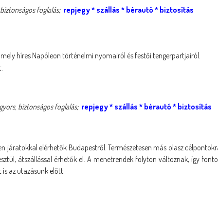
biztonságos foglalás;
repjegy
*
szállás
*
bérautó
*
biztosítás
amely híres Napóleon történelmi nyomairól és festői tengerpartjairól.
t.
gyors, biztonságos foglalás;
repjegy
*
szállás
*
bérautó
*
biztosítás
en járatokkal elérhetők Budapestről. Természetesen más olasz célpontokr
sztül, átszállással érhetők el. A menetrendek folyton változnak, így fonto
 is az utazásunk előtt.