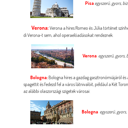
Pisa
egyszerű, gyors, biz
Verona:
Verona a híres Romeo és Júlia történet szính
di Verona-t sem, ahol operaelőadásokat rendeznek.
Verona
egyszerű, gyors, b
Bologna:
Bologna híres a gazdag gasztronómiájáról és a
spagettit és fedezd fel a város látnivalóit, például a Két To
az alábbi olaszországi szigetek városai:
Bologna
egyszerű, gyors, 