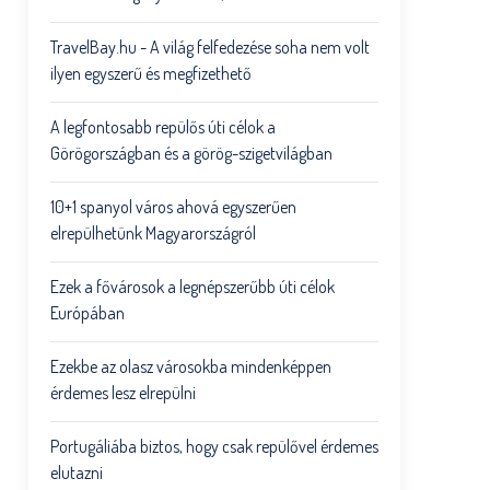
TravelBay.hu - A világ felfedezése soha nem volt
ilyen egyszerű és megfizethető
A legfontosabb repülős úti célok a
Görögországban és a görög-szigetvilágban
10+1 spanyol város ahová egyszerűen
elrepülhetünk Magyarországról
Ezek a fővárosok a legnépszerűbb úti célok
Európában
Ezekbe az olasz városokba mindenképpen
érdemes lesz elrepülni
Portugáliába biztos, hogy csak repülővel érdemes
elutazni