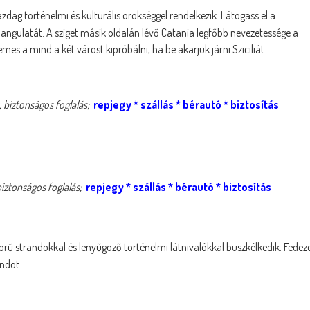
azdag történelmi és kulturális örökséggel rendelkezik. Látogass el a
hangulatát. A sziget másik oldalán lévő Catania legfőbb nevezetessége a
s a mind a két várost kipróbálni, ha be akarjuk járni Sziciliát.
 biztonságos foglalás;
repjegy
*
szállás
*
béraut
ó *
biztosítás
iztonságos foglalás;
repjegy
*
szállás
*
bérautó
*
biztosítás
rű strandokkal és lenyűgöző történelmi látnivalókkal büszkélkedik. Fedez
andot.