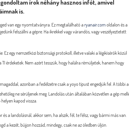
 gondoltam írok néhány hasznos infót, amivel
áimnak is.
séged van egy nyomtatványra. Ez megtalálható a
ryanair.com
oldalon és a
dünk felszállni a gépre. Ha ikrekkel vagy várandós, vagy veszélyeztetett
e. Ez egy nemzetközi biztonsági protokoll, illetve valaki a légikísérők közül
a TI érdeketek. Nem azért tesszük, hogy halálra rémüljetek, hanem hogy
agaddal, azonban a fedélzetre csak a yoyo típust engedjük fel. A többi a
hetőleg ne sérüljenek meg. Landolás után általában közvetlen a gép mell
 helyen kapod vissza.
r és a landolásnál, akkor sem, ha alszik, fél, te félsz, vagy bármi más van.
 Fogd a kezét, bújjon hozzád, mindegy, csak ne az öledben üljön.