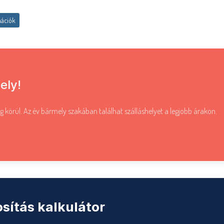
mációk
ely!
g körül. Az év bármely szakában találhat szálláshelyet a legjobb árakon.
sítás kalkulátor