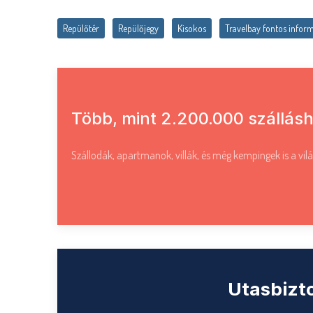
Repülőtér
Repülőjegy
Kisokos
Travelbay fontos infor
Több, mint 2.200.000 szállásh
Szállodák, apartmanok, villák, és még kempingek is a vilá
Utasbizto