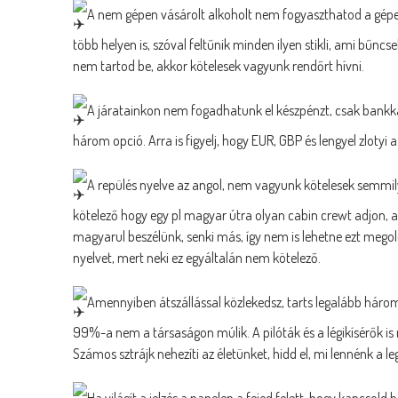
A nem gépen vásárolt alkoholt nem fogyaszthatod a gépen
több helyen is, szóval feltűnik minden ilyen stikli, ami bűncs
nem tartod be, akkor kötelesek vagyunk rendőrt hívni.
A járatainkon nem fogadhatunk el készpénzt, csak bankká
három opció. Arra is figyelj, hogy EUR, GBP és lengyel zlotyi
A repülés nyelve az angol, nem vagyunk kötelesek semmil
kötelező hogy egy pl magyar útra olyan cabin crewt adjon, 
magyarul beszélünk, senki más, így nem is lehetne ezt megold
nyelvet, mert neki ez egyáltalán nem kötelező.
Amennyiben átszállással közlekedsz, tarts legalább három 
99%-a nem a társaságon múlik. A pilóták és a légikísérők i
Számos sztrájk nehezíti az életünket, hidd el, mi lennénk a
Ha világít a jelzés a panelen a fejed felett, hogy kapcsol