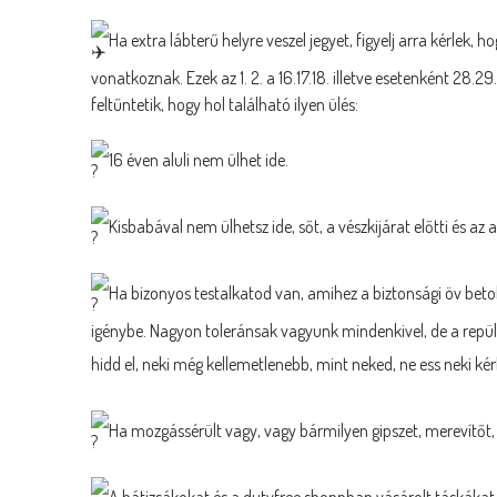
Ha extra lábterű helyre veszel jegyet, figyelj arra kérlek,
vonatkoznak. Ezek az 1. 2. a 16.17.18. illetve esetenként 28.2
feltűntetik, hogy hol található ilyen ülés:
16 éven aluli nem ülhet ide.
Kisbabával nem ülhetsz ide, sőt, a vészkijárat előtti és az
Ha bizonyos testalkatod van, amihez a biztonsági öv beto
igénybe. Nagyon toleránsak vagyunk mindenkivel, de a repül
hidd el, neki még kellemetlenebb, mint neked, ne ess neki k
Ha mozgássérült vagy, vagy bármilyen gipszet, merevítőt, r
A hátizsákokat és a dutyfree shoppban vásárolt táskákat a