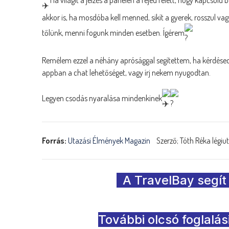
akkor is, ha mosdóba kell menned, sikít a gyerek, rosszul va
tőlünk, menni fogunk minden esetben. Ígérem
Remélem ezzel a néhány aprósággal segítettem, ha kérdésed 
appban a chat lehetőséget, vagy írj nekem nyugodtan.
Legyen csodás nyaralása mindenkinek
Forrás:
Utazási Élmények Magazin
Szerző; Tóth Réka légiut
A TravelBay segít
További olcsó foglalás