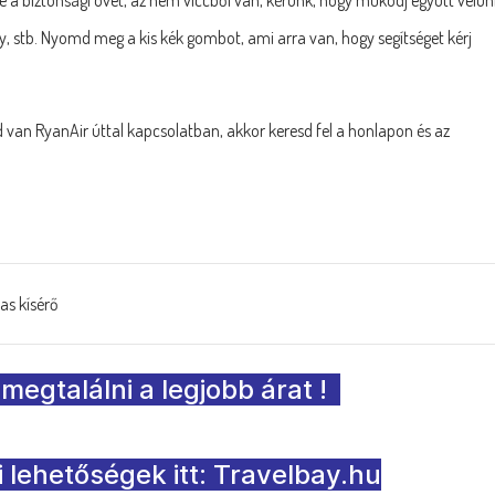
gy, stb. Nyomd meg a kis kék gombot, ami arra van, hogy segítséget kérj
van RyanAir úttal kapcsolatban, akkor keresd fel a honlapon és az
as kísérő
 megtalálni a legjobb árat
!
i lehetőségek itt: Travelbay.hu