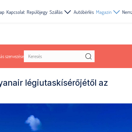
lap
Kapcsolat
Repülőjegy
Szállás
Autóbérlés
Magazin
Nemz
ás szervezése
anair légiutaskísérőjétől az