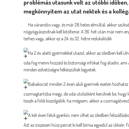
problémás utasunk volt az utóbbi időben,
megkönnyítem az utat nektek és a kollég
Ha várandós vagy, és már 28 hetes elmúltál, akkor szük
nőgyógyászodnak kell kitöltenie. A 36. hét után már nem enge
terhes vagy, akkor ez a 24. és 32. hétre redukálódik
Ha 2 év alatti gyermekkel utazol, akkor az öledben kell ülni
oda fog menni hozzád és biztonsági infókat fog átadni, ami 
minden eshetőségre felkészültek legyetek.
Babakocsit minden 2 éven aluli gyermek esetén hozhatsz m
csomagtartóba megy, de oda utolsóként kerülnek be, hogy le
teszik a földi kiszolgálók, ha mégsem, akkor a csomagátvevő
A két éven felüli gyerkőc nem ülhet az öledben felszállásko
Azt az összesen húsz percet ki kell bírnia egyedül az ülésén.