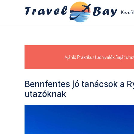
Kezdő
Ajánló
Praktikus tudnivalók
Saját utaz
Bennfentes jó tanácsok a Ry
utazóknak