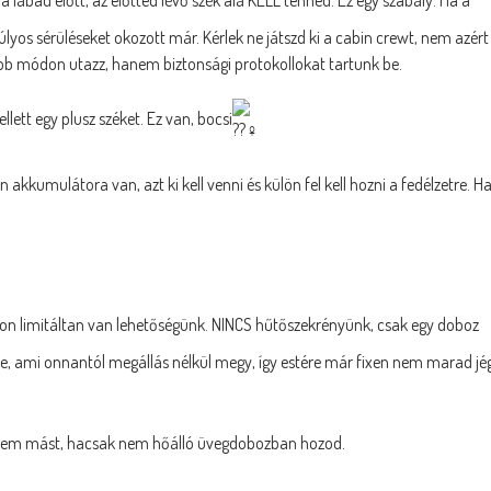
úlyos sérüléseket okozott már. Kérlek ne játszd ki a cabin crewt, nem azért
b módon utazz, hanem biztonsági protokollokat tartunk be.
lett egy plusz széket. Ez van, bocsi
kkumulátora van, azt ki kell venni és külön fel kell hozni a fedélzetre. H
on limitáltan van lehetőségünk. NINCS hűtőszekrényünk, csak egy doboz
épre, ami onnantól megállás nélkül megy, így estére már fixen nem marad jé
t, sem mást, hacsak nem hőálló üvegdobozban hozod.