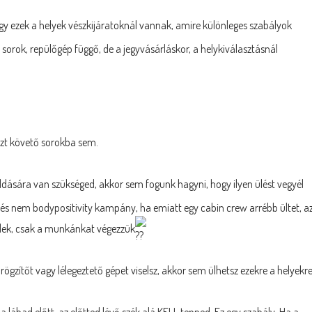
 hogy ezek a helyek vészkijáratoknál vannak, amire különleges szabályok
9. sorok, repülőgép függő, de a jegyvásárláskor, a helykiválasztásnál
 azt követő sorokba sem.
ldására van szükséged, akkor sem fogunk hagyni, hogy ilyen ülést vegyél
és nem bodypositivity kampány, ha emiatt egy cabin crew arrébb ültet, a
érlek, csak a munkánkat végezzük
ögzítőt vagy lélegeztető gépet viselsz, akkor sem ülhetsz ezekre a helyekre
 lábad előtt, az előtted lévő szék alá KELL tenned. Ez egy szabály. Ha a