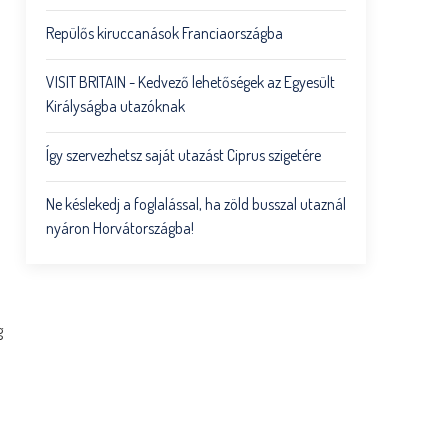
Repülős kiruccanások Franciaországba
VISIT BRITAIN - Kedvező lehetőségek az Egyesült
Királyságba utazóknak
Így szervezhetsz saját utazást Ciprus szigetére
a
Ne késlekedj a foglalással, ha zöld busszal utaznál
nyáron Horvátországba!
g