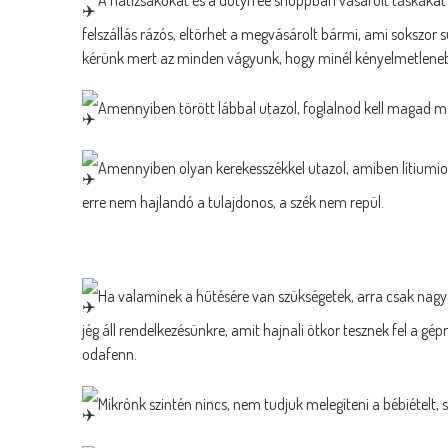
felszállás rázós, eltörhet a megvásárolt bármi, ami sokszor s
kérünk mert az minden vágyunk, hogy minél kényelmetleneb
Amennyiben törött lábbal utazol, foglalnod kell magad mel
Amennyiben olyan kerekesszékkel utazol, amiben lítiumion a
erre nem hajlandó a tulajdonos, a szék nem repül.
Ha valaminek a hűtésére van szükségetek, arra csak nagy
jég áll rendelkezésünkre, amit hajnali ötkor tesznek fel a g
odafenn.
Mikrónk szintén nincs, nem tudjuk melegíteni a bébiétel