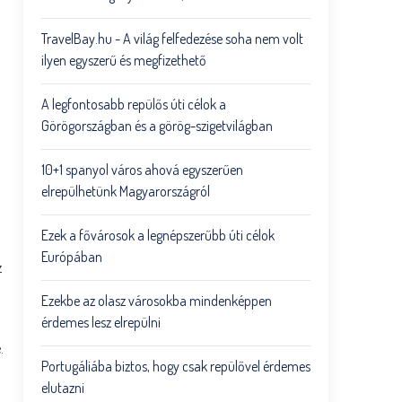
TravelBay.hu - A világ felfedezése soha nem volt
ilyen egyszerű és megfizethető
A legfontosabb repülős úti célok a
Görögországban és a görög-szigetvilágban
10+1 spanyol város ahová egyszerűen
elrepülhetünk Magyarországról
Ezek a fővárosok a legnépszerűbb úti célok
Európában
z
Ezekbe az olasz városokba mindenképpen
érdemes lesz elrepülni
.
Portugáliába biztos, hogy csak repülővel érdemes
elutazni