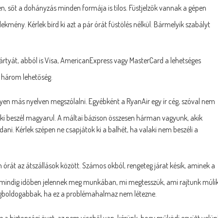
, sőt a dohányzás minden formája is tilos. Füstjelzők vannak a gépen
elekmény. Kérlek bírd ki azt a pár órát füstölés nélkül. Bármelyik szabályt
rtyát, abból is Visa, AmericanExpress vagy MasterCard a lehetséges
 a három lehetőség.
yen más nyelven megszólalni. Egyébként a RyanAir egy ír cég, szóval nem
aki beszél magyarul. A máltai bázison összesen hárman vagyunk, akik
ani. Kérlek szépen ne csapjátok ki a balhét, ha valaki nem beszéli a
órát az átszállások között. Számos okból, rengeteg járat késik, aminek a
s mindig időben jelennek meg munkában, mi megtesszük, ami rajtunk múlik
 legboldogabbak, ha ez a problémahalmaz nem létezne.
d be a biztonsági övet, az nem viccből van, kérünk, hogy működj együtt velü