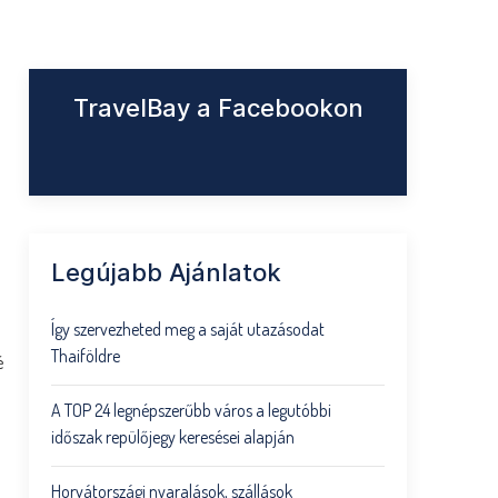
TravelBay a Facebookon
Legújabb Ajánlatok
Így szervezheted meg a saját utazásodat
Thaiföldre
é
A TOP 24 legnépszerűbb város a legutóbbi
időszak repülőjegy keresései alapján
Horvátországi nyaralások, szállások