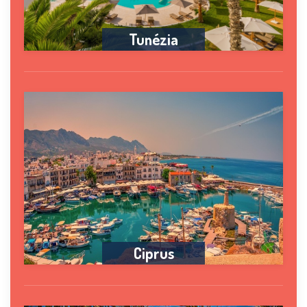
Tunézia
Ciprus