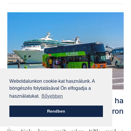
Weboldalunkon cookie-kat használunk. A
böngészés folytatásával Ön elfogadja a
használatukat.
Bővebben
Ne késlekedj a foglalással, ha
zöld busszal utaznál nyáron
Rendben
Horvátországba!