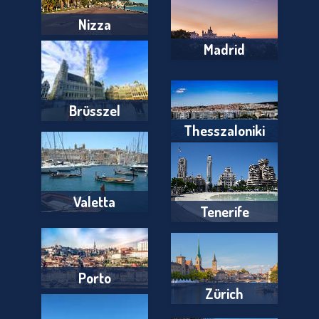
Nizza
Madrid
Brüsszel
Thesszaloniki
Valetta
Tenerife
Porto
Zürich