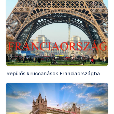
Repülős kiruccanások Franciaországba