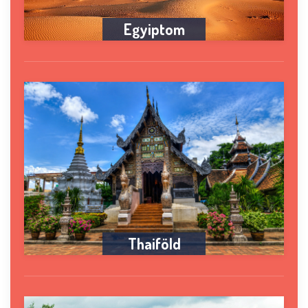
Egyiptom
Thaiföld