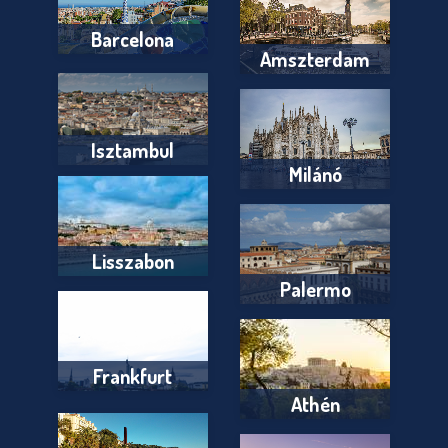
Barcelona
Amszterdam
Isztambul
Milánó
Lisszabon
Palermo
Frankfurt
Athén