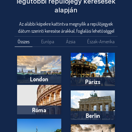
legutóbbi repülőjegy keresések
alapján
Az alábbi képekre kattintva megnyílik a repülőjegyek
dátum szerinti keresése árakkal, foglalási lehetőséggel
Összes
Európa
Ázsia
Észak-Amerika
London
Párizs
Róma
Berlin