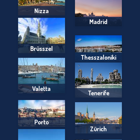
Nizza
Madrid
Brüsszel
Thesszaloniki
Valetta
Tenerife
Porto
Zürich