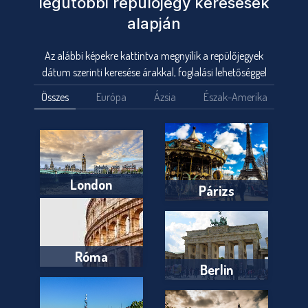
legutóbbi repülőjegy keresések
alapján
Az alábbi képekre kattintva megnyílik a repülőjegyek
dátum szerinti keresése árakkal, foglalási lehetőséggel
Összes
Európa
Ázsia
Észak-Amerika
London
Párizs
Róma
Berlin