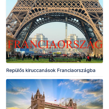
Repülős kiruccanások Franciaországba