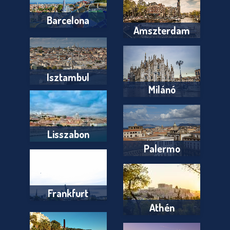
Barcelona
Amszterdam
Isztambul
Milánó
Lisszabon
Palermo
Frankfurt
Athén