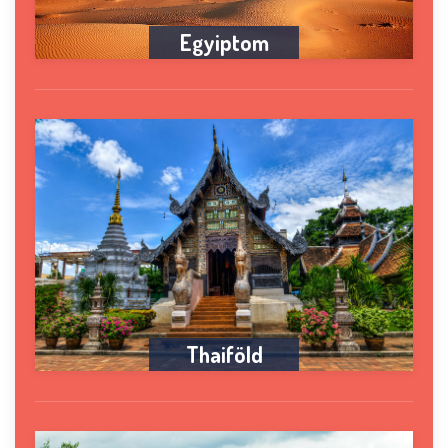
Egyiptom
Thaiföld