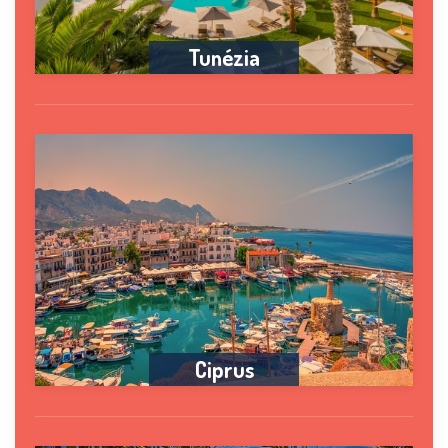
Tunézia
Ciprus