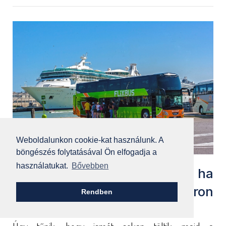
Weboldalunkon cookie-kat használunk. A
böngészés folytatásával Ön elfogadja a
használatukat.
Bővebben
Ne késlekedj a foglalással, ha
zöld busszal utaznál nyáron
Rendben
Horvátországba!