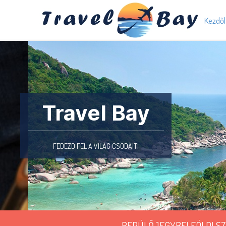
Kezdő
Travel Bay
FEDEZD FEL A VILÁG CSODÁIT!
REPÜLŐJEGY
BELFÖLDI S