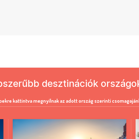
pszerűbb desztinációk országok
pekre kattintva megnyílnak az adott ország szerinti csomagaján