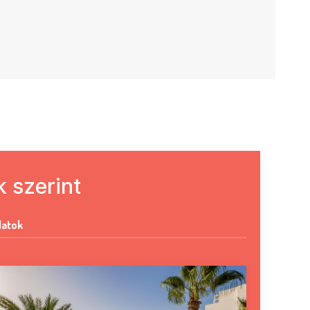
 szerint
latok