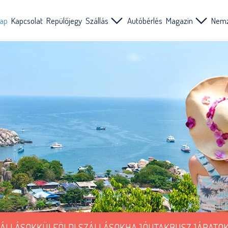
lap
Kapcsolat
Repülőjegy
Szállás
Autóbérlés
Magazin
Nemz
ZÁLLÁSOK
KÜLFÖLDI SZÁLLÁSOK
HAJÓUTAK
BUSZJÁRATO