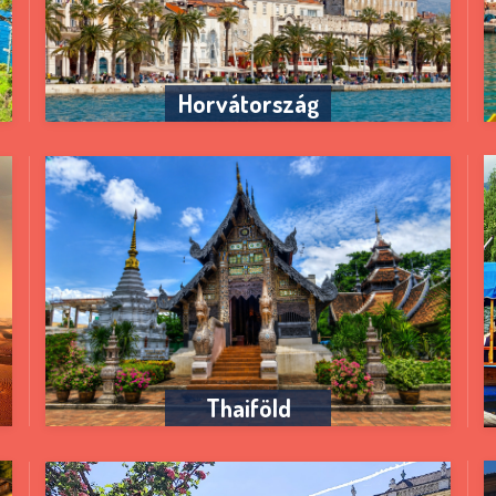
Horvátország
Thaiföld