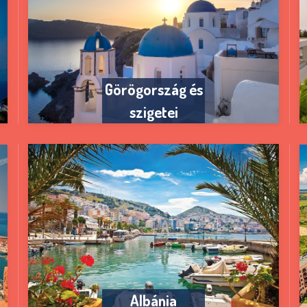
Görögország és
szigetei
Albánia