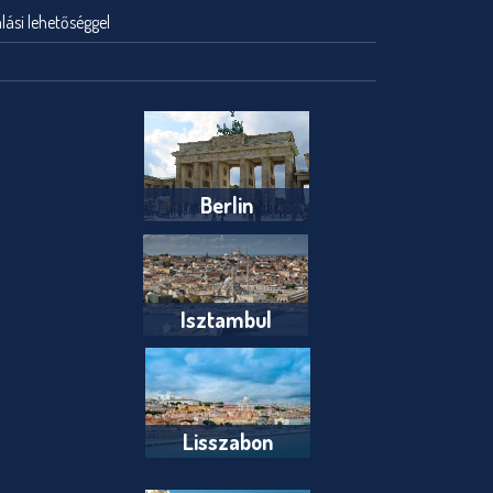
lási lehetőséggel
Berlin
Isztambul
Lisszabon