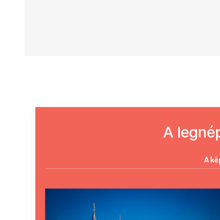
A legné
A ké