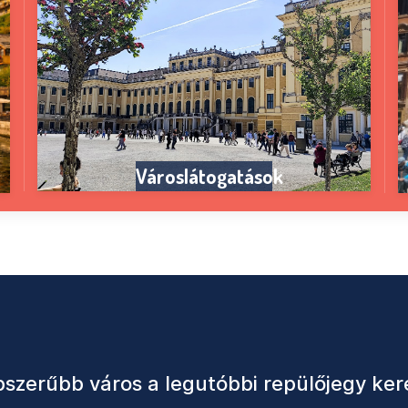
Városlátogatások
szerűbb város a legutóbbi repülőjegy ker