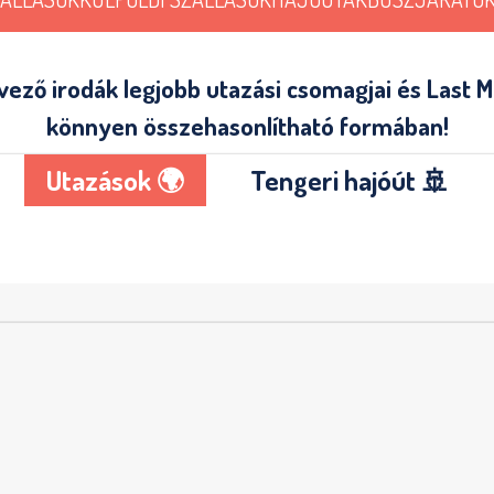
ző irodák legjobb utazási csomagjai és Last Mi
könnyen összehasonlítható formában!
Utazások 🌍
Tengeri hajóút 🚢