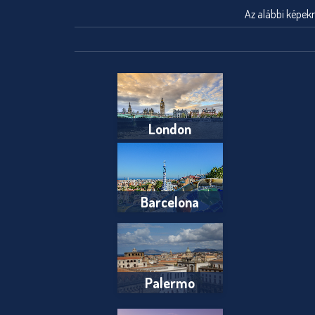
Az alábbi képekr
London
Barcelona
Palermo