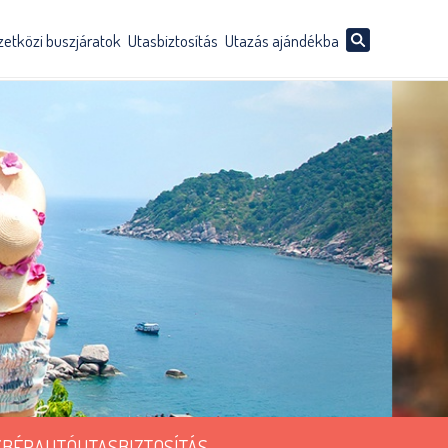
etközi buszjáratok
Utasbiztosítás
Utazás ajándékba
K
BÉRAUTÓ
UTASBIZTOSÍTÁS