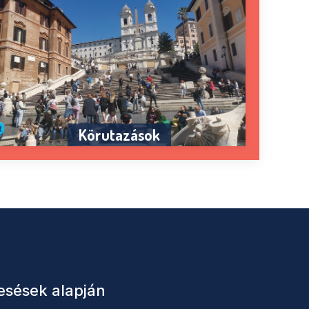
Körutazások
esések alapján