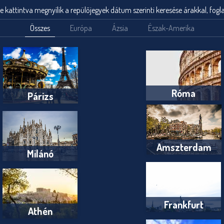
e kattintva megnyílik a repülőjegyek dátum szerinti keresése árakkal, fogla
Összes
Európa
Ázsia
Észak-Amerika
Róma
Párizs
Amszterdam
Milánó
Frankfurt
Athén