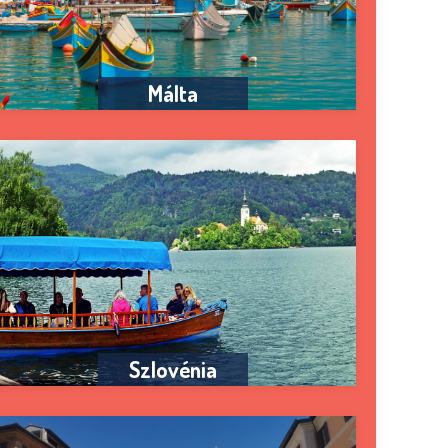
Málta
Szlovénia