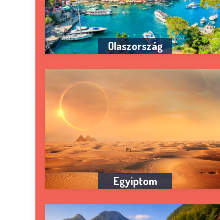
Olaszország
Egyiptom