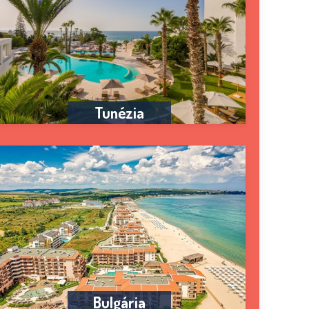
Tunézia
Bulgária